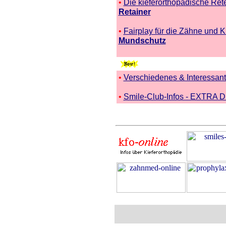
•
Die kieferorthopädische Ret
Retainer
•
Fairplay für die Zähne und K
Mundschutz
•
Verschiedenes & Interessan
•
Smile-Club-Infos - EXTRA 