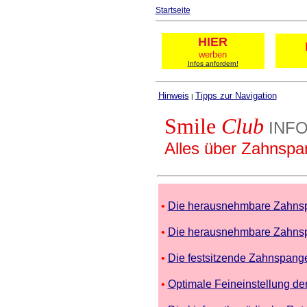
Startseite
HIER
werben
Infos anfordern!
Hinweis
Tipps zur Navigation
|
Smile
Club
INF
Alles über Zahnsp
•
Die herausnehmbare Zahns
•
Die herausnehmbare Zahns
•
Die festsitzende Zahnspang
•
Optimale Feineinstellung de