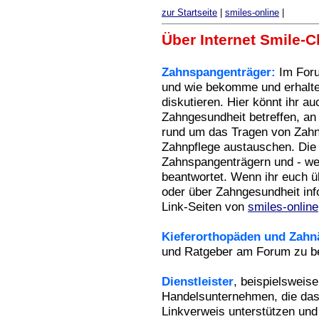
zur Startseite
|
smiles-online
|
Über Internet Smile-C
Zahnspangenträger:
Im For
und wie bekomme und erhalte
diskutieren. Hier könnt ihr a
Zahngesundheit betreffen, a
rund um das Tragen von Zahn
Zahnpflege austauschen. Die
Zahnspangenträgern und - wen
beantwortet. Wenn ihr euch ü
oder über Zahngesundheit inf
Link-Seiten von
smiles-online
Kieferorthopäden und Zahn
und Ratgeber am Forum zu be
Dienstleister
, beispielsweise
Handelsunternehmen, die da
Linkverweis unterstützen und